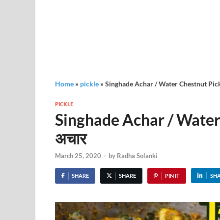
Home
»
pickle
»
Singhade Achar / Water Chestnut Pickle
PICKLE
Singhade Achar / Water C
अचार
March 25, 2020
-
by
Radha Solanki
SHARE
SHARE
PIN IT
SH