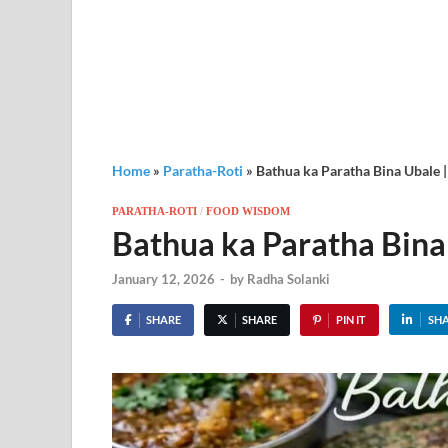
Home
»
Paratha-Roti
»
Bathua ka Paratha Bina Ubale | सर्द
PARATHA-ROTI
/
FOOD WISDOM
Bathua ka Paratha Bina Uba
January 12, 2026
-
by
Radha Solanki
SHARE
SHARE
PIN IT
SH