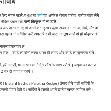
की विधि
े लिए सबसे पहले, बथुआ के
पत्तों
को अच्छे से धोकर बारीक-बारीक काट लेंगे
लेकिन ध्यान रखें,
पानी बिल्कुल भी ना डालें।
 जब आप आटा लगाए तो उसमें कटा हुआ बथुआ, अजवाइन, नमक, मिर्च, और घी
आटा गूथने की कोशिश करें, अगर फिर भी
आटा ना गूथ पाओ तो ही थोड़ा पानी
नाकर तैयार कर लें।
पर सेंके। पराठे को दोनों तरफ थोड़ा घी लगाएं और पराठे को सुनहला होने
ी, हरी चटनी, या मक्खन या टोमॅटो सॉस के साथ परोसे । बथुआ का पराठा
ं 2 बार से ज्यादा न खाएं ।
्ट ( Instant Bathua Paratha Recipe ) तैयार होने वाली सर्दियों के
ूरी पोषण देती है। सर्दियों में इसको अपने खाने में जरूर शामिल करें।