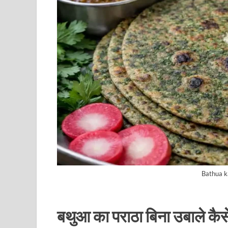
Bathua k
बथुआ का पराठा बिना उबाले कैसे