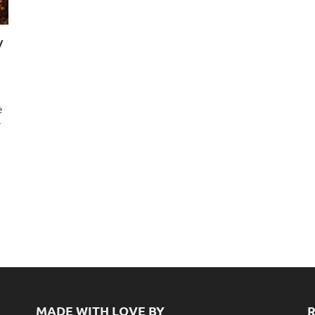
/
e
ो
MADE WITH LOVE BY